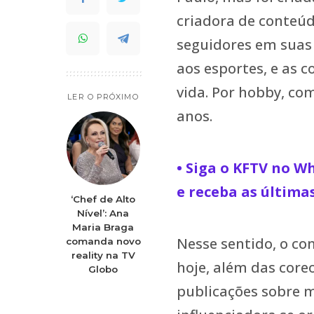
criadora de conteúd
seguidores em suas r
aos esportes, e as 
vida. Por hobby, co
LER O PRÓXIMO
anos.
• Siga o KFTV no 
e receba as última
‘Chef de Alto
Nível’: Ana
Maria Braga
Nesse sentido, o con
comanda novo
reality na TV
hoje, além das coreo
Globo
publicações sobre m