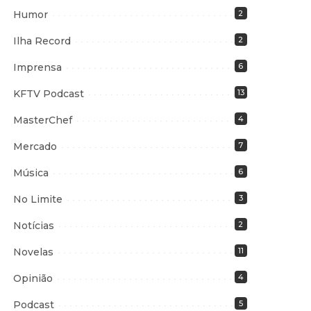
Humor
2
Ilha Record
2
Imprensa
6
KFTV Podcast
13
MasterChef
4
Mercado
7
Música
6
No Limite
3
Notícias
2
Novelas
11
Opinião
4
Podcast
5