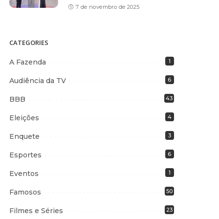
7 de novembro de 2025
CATEGORIES
A Fazenda
1
Audiência da TV
6
BBB
43
Eleições
4
Enquete
3
Esportes
6
Eventos
1
Famosos
50
Filmes e Séries
23