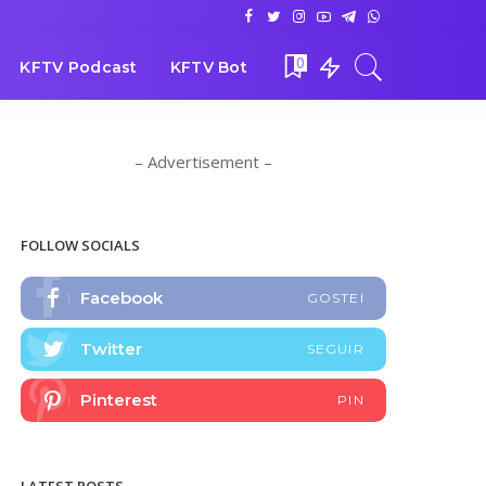
0
KFTV Podcast
KFTV Bot
– Advertisement –
FOLLOW SOCIALS
Facebook
GOSTEI
Twitter
SEGUIR
Pinterest
PIN