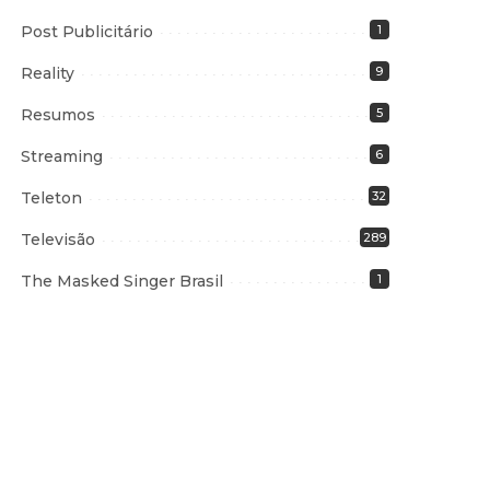
Post Publicitário
1
Reality
9
Resumos
5
Streaming
6
Teleton
32
Televisão
289
The Masked Singer Brasil
1