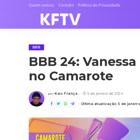
Quem somos
Contato
Política de Privacidade
BBB
BBB 24: Vanessa
no Camarote
Kaic França
5 de janeiro de 2024
por
Posted
by
Última atualização 5 de janei