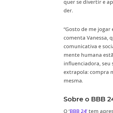
quer se divertir e a
der.
“Gosto de me jogar 
comenta Vanessa, 
comunicativa e sociá
mente humana estão
influenciadora, seu 
extrapola: compra m
mesma.
Sobre o BBB 2
O ‘
BBB 24’
tem apres