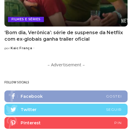
FILMES E SÉRIES
‘Bom dia, Verônica’: série de suspense da Netflix
com ex-globais ganha trailer oficial
Kaic França
por
Posted
by
– Advertisement –
FOLLOW SOCIALS
Facebook
GOSTEI
Twitter
SEGUIR
Pinterest
PIN