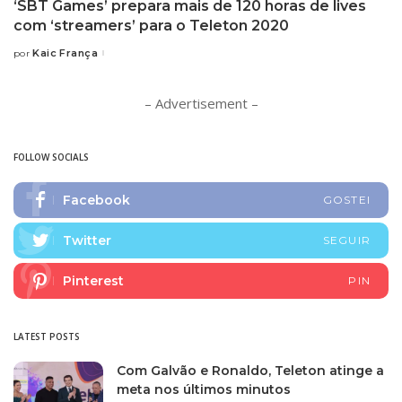
‘SBT Games’ prepara mais de 120 horas de lives
com ‘streamers’ para o Teleton 2020
Kaic França
por
Posted
by
– Advertisement –
FOLLOW SOCIALS
Facebook
GOSTEI
Twitter
SEGUIR
Pinterest
PIN
LATEST POSTS
Com Galvão e Ronaldo, Teleton atinge a
meta nos últimos minutos