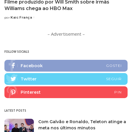
Filme produzido por Will Smith sobre irmãs
Williams chega ao HBO Max
Kaic França
por
Posted
by
– Advertisement –
FOLLOW SOCIALS
Facebook
GOSTEI
Twitter
SEGUIR
Pinterest
PIN
LATEST POSTS
Com Galvão e Ronaldo, Teleton atinge a
meta nos últimos minutos