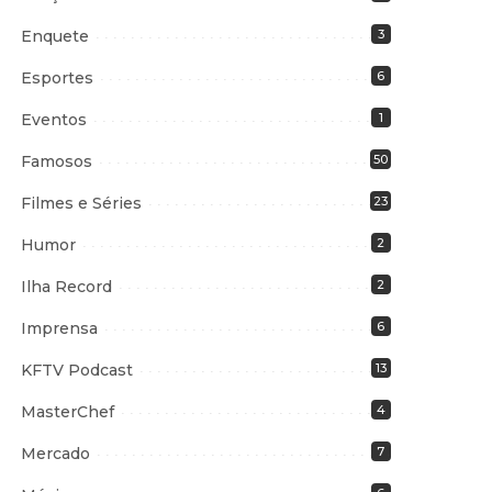
Enquete
3
Esportes
6
Eventos
1
Famosos
50
Filmes e Séries
23
Humor
2
Ilha Record
2
Imprensa
6
KFTV Podcast
13
MasterChef
4
Mercado
7