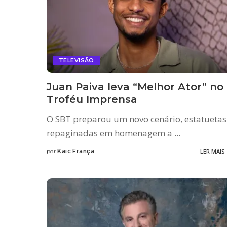
TELEVISÃO
Juan Paiva leva “Melhor Ator” no
Troféu Imprensa
O SBT preparou um novo cenário, estatuetas
repaginadas em homenagem a
...
Kaic França
LER MAIS
por
Posted
by