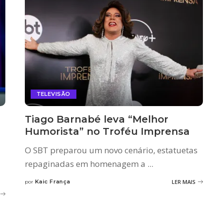
TELEVISÃO
Tiago Barnabé leva “Melhor
Humorista” no Troféu Imprensa
O SBT preparou um novo cenário, estatuetas
repaginadas em homenagem a
...
Kaic França
LER MAIS
por
Posted
by