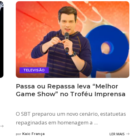
TELEVISÃO
Passa ou Repassa leva “Melhor
Game Show” no Troféu Imprensa
O SBT preparou um novo cenário, estatuetas
repaginadas em homenagem a
...
Kaic França
LER MAIS
por
Posted
by