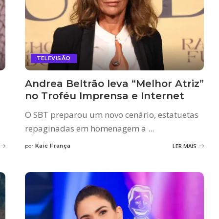
TELEVISÃO
Andrea Beltrão leva “Melhor Atriz”
no Troféu Imprensa e Internet
O SBT preparou um novo cenário, estatuetas
repaginadas em homenagem a
...
Kaic França
LER MAIS
por
Posted
by