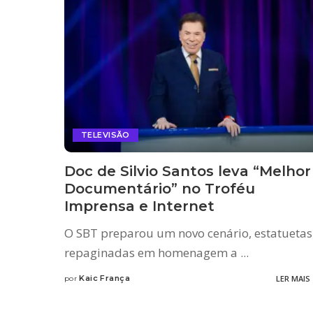
TELEVISÃO
Doc de Silvio Santos leva “Melhor
Documentário” no Troféu
Imprensa e Internet
O SBT preparou um novo cenário, estatuetas
repaginadas em homenagem a
...
Kaic França
LER MAIS
por
Posted
by