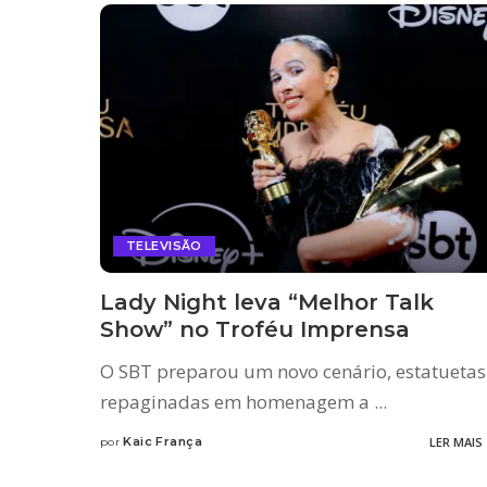
TELEVISÃO
Lady Night leva “Melhor Talk
Show” no Troféu Imprensa
O SBT preparou um novo cenário, estatuetas
repaginadas em homenagem a
...
Kaic França
LER MAIS
por
Posted
by