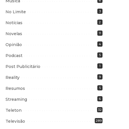
Música
6
No Limite
3
Notícias
2
Novelas
11
Opinião
4
Podcast
5
Post Publicitário
1
Reality
9
Resumos
5
Streaming
6
Teleton
32
Televisão
289