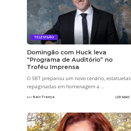
TELEVISÃO
Domingão com Huck leva
“Programa de Auditório” no
Troféu Imprensa
O SBT preparou um novo cenário, estatuetas
repaginadas em homenagem a
...
Kaic França
LER MAIS
por
Posted
by