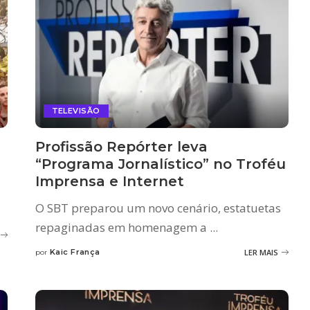
TELEVISÃO
Profissão Repórter leva
“Programa Jornalístico” no Troféu
Imprensa e Internet
O SBT preparou um novo cenário, estatuetas
repaginadas em homenagem a
...
Kaic França
LER MAIS
por
Posted
by