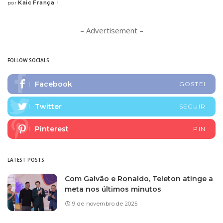
Kaic França
por
Posted
by
– Advertisement –
FOLLOW SOCIALS
Facebook
GOSTEI
Twitter
SEGUIR
Pinterest
PIN
LATEST POSTS
Com Galvão e Ronaldo, Teleton atinge a
meta nos últimos minutos
9 de novembro de 2025