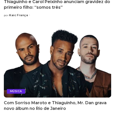
Thiaguinho e Carol Peixinho anunciam gravidez do
primeiro filho: “somos três”
Kaic França
por
Posted
by
MÚSICA
Com Sorriso Maroto e Thiaguinho, Mr. Dan grava
novo álbum no Rio de Janeiro