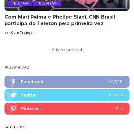
TELETON
TELEVISÃO
Com Mari Palma e Phelipe Siani, CNN Brasil
participa do Teleton pela primeira vez
Kaic França
por
Posted
by
– Advertisement –
FOLLOW SOCIALS
Facebook
GOSTEI
Twitter
SEGUIR
Pinterest
PIN
LATEST POSTS