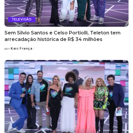
TELEVISÃO
Sem Silvio Santos e Celso Portiolli, Teleton tem
arrecadação histórica de R$ 34 milhões
Kaic França
por
Posted
by