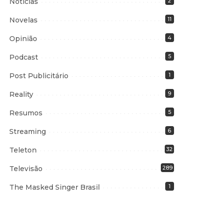
Notícias
2
Novelas
11
Opinião
4
Podcast
5
Post Publicitário
1
Reality
9
Resumos
5
Streaming
6
Teleton
32
Televisão
289
The Masked Singer Brasil
1