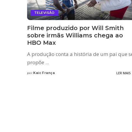
TELEVISÃO
Filme produzido por Will Smith
sobre irmãs Williams chega ao
HBO Max
A produção conta a história de um pai que s
propõe
...
Kaic França
LER MAIS
por
Posted
by