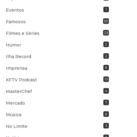
Eventos
1
Famosos
50
Filmes e Séries
23
Humor
2
Ilha Record
2
Imprensa
6
KFTV Podcast
13
MasterChef
4
Mercado
7
Música
6
No Limite
3