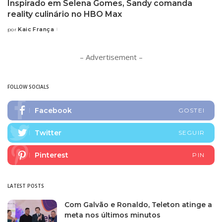
Inspirado em Selena Gomes, Sandy comanda
reality culinário no HBO Max
Kaic França
por
Posted
by
– Advertisement –
FOLLOW SOCIALS
Facebook
GOSTEI
Twitter
SEGUIR
Pinterest
PIN
LATEST POSTS
Com Galvão e Ronaldo, Teleton atinge a
meta nos últimos minutos