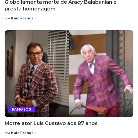
Globo lamenta morte de Aracy Balabanian e
presta homenagem
Kaic França
por
Posted
by
FAMOSOS
Morre ator Luis Gustavo aos 87 anos
Kaic França
por
Posted
by