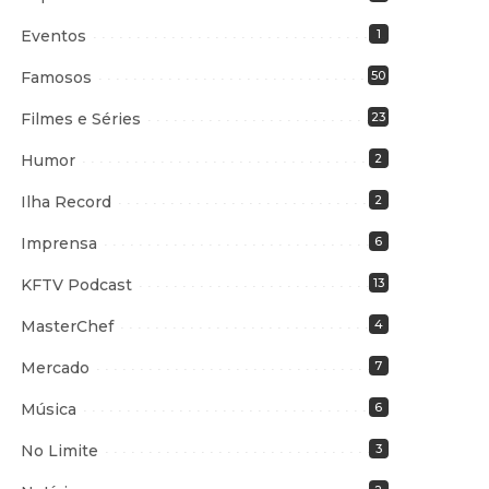
Eventos
1
Famosos
50
Filmes e Séries
23
Humor
2
Ilha Record
2
Imprensa
6
KFTV Podcast
13
MasterChef
4
Mercado
7
Música
6
No Limite
3