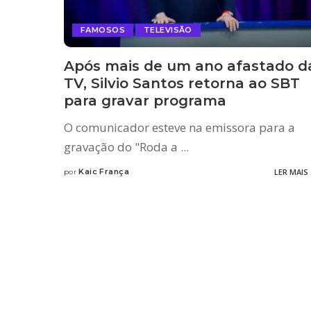
FAMOSOS
TELEVISÃO
Após mais de um ano afastado d
TV, Silvio Santos retorna ao SBT
para gravar programa
O comunicador esteve na emissora para a
gravação do "Roda a
...
Kaic França
LER MAIS
por
Posted
by