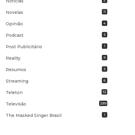
Notícias
2
Novelas
11
Opinião
4
Podcast
5
Post Publicitário
1
Reality
9
Resumos
5
Streaming
6
Teleton
32
Televisão
289
The Masked Singer Brasil
1