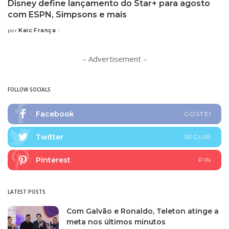
Disney define lançamento do Star+ para agosto
com ESPN, Simpsons e mais
Kaic França
por
Posted
by
– Advertisement –
FOLLOW SOCIALS
Facebook
GOSTEI
Twitter
SEGUIR
Pinterest
PIN
LATEST POSTS
Com Galvão e Ronaldo, Teleton atinge a
meta nos últimos minutos