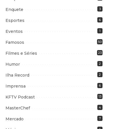
Enquete
3
Esportes
6
Eventos
1
Famosos
50
Filmes e Séries
23
Humor
2
Ilha Record
2
Imprensa
6
KFTV Podcast
13
MasterChef
4
Mercado
7