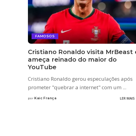
FAMOSOS
Cristiano Ronaldo visita MrBeast 
ameça reinado do maior do
YouTube
Cristiano Ronaldo gerou especulações após
prometer "quebrar a internet" com um
...
Kaic França
LER MAIS
por
Posted
by