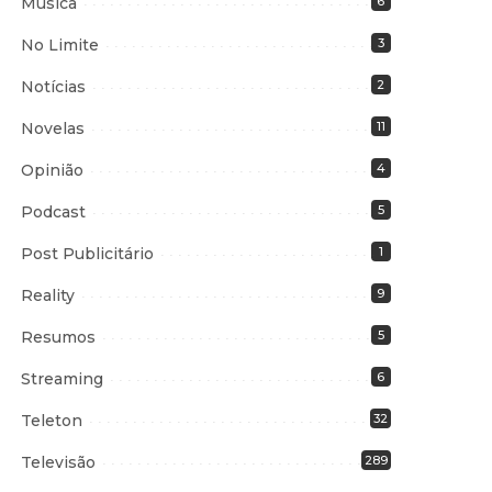
Música
6
No Limite
3
Notícias
2
Novelas
11
Opinião
4
Podcast
5
Post Publicitário
1
Reality
9
Resumos
5
Streaming
6
Teleton
32
Televisão
289