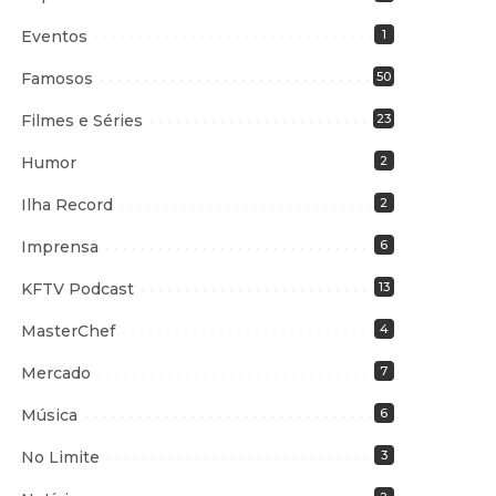
Eventos
1
Famosos
50
Filmes e Séries
23
Humor
2
Ilha Record
2
Imprensa
6
KFTV Podcast
13
MasterChef
4
Mercado
7
Música
6
No Limite
3