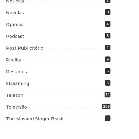
Notícias
2
Novelas
11
Opinião
4
Podcast
5
Post Publicitário
1
Reality
9
Resumos
5
Streaming
6
Teleton
32
Televisão
289
The Masked Singer Brasil
1