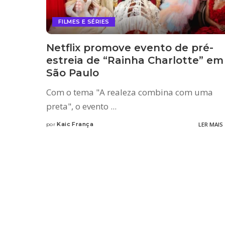
FILMES E SÉRIES
Netflix promove evento de pré-
estreia de “Rainha Charlotte” em
São Paulo
Com o tema "A realeza combina com uma
preta", o evento
...
Kaic França
LER MAIS
por
Posted
by