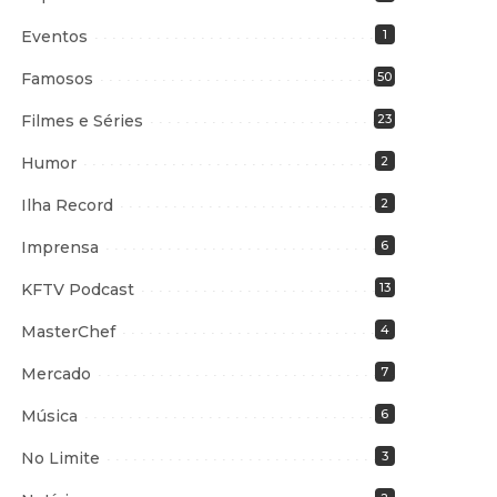
Eventos
1
Famosos
50
Filmes e Séries
23
Humor
2
Ilha Record
2
Imprensa
6
KFTV Podcast
13
MasterChef
4
Mercado
7
Música
6
No Limite
3