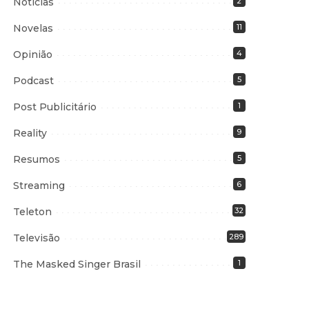
Notícias
2
Novelas
11
Opinião
4
Podcast
5
Post Publicitário
1
Reality
9
Resumos
5
Streaming
6
Teleton
32
Televisão
289
The Masked Singer Brasil
1