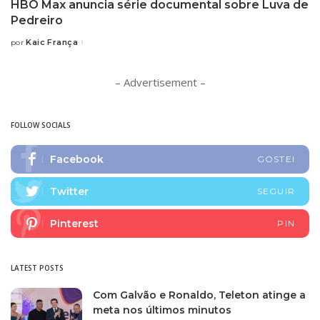
HBO Max anuncia série documental sobre Luva de
Pedreiro
Kaic França
por
Posted
by
– Advertisement –
FOLLOW SOCIALS
Facebook
GOSTEI
Twitter
SEGUIR
Pinterest
PIN
LATEST POSTS
Com Galvão e Ronaldo, Teleton atinge a
meta nos últimos minutos