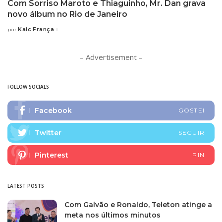
Com Sorriso Maroto e Thiaguinho, Mr. Dan grava
novo álbum no Rio de Janeiro
Kaic França
por
Posted
by
– Advertisement –
FOLLOW SOCIALS
Facebook
GOSTEI
Twitter
SEGUIR
Pinterest
PIN
LATEST POSTS
Com Galvão e Ronaldo, Teleton atinge a
meta nos últimos minutos