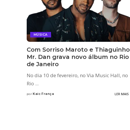
MÚSICA
Com Sorriso Maroto e Thiaguinho
Mr. Dan grava novo álbum no Rio
de Janeiro
No dia 10 de fevereiro, no Via Music Hall, no
Rio
...
Kaic França
LER MAIS
por
Posted
by