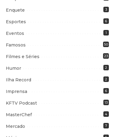
Enquete
3
Esportes
6
Eventos
1
Famosos
50
Filmes e Séries
23
Humor
2
Ilha Record
2
Imprensa
6
KFTV Podcast
13
MasterChef
4
Mercado
7