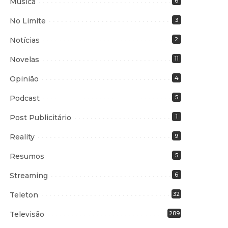
Música
6
No Limite
3
Notícias
2
Novelas
11
Opinião
4
Podcast
5
Post Publicitário
1
Reality
9
Resumos
5
Streaming
6
Teleton
32
Televisão
289