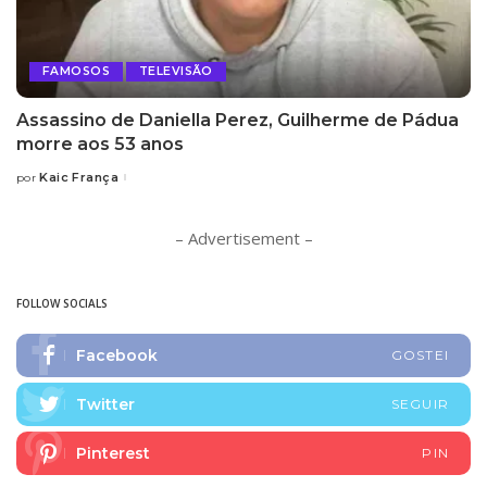
FAMOSOS
TELEVISÃO
Assassino de Daniella Perez, Guilherme de Pádua
morre aos 53 anos
Kaic França
por
Posted
by
– Advertisement –
FOLLOW SOCIALS
Facebook
GOSTEI
Twitter
SEGUIR
Pinterest
PIN