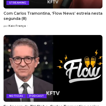
STREAMING
Com Carlos Tramontina, ‘Flow News’ estreia nesta
segunda (8)
Kaic França
por
Posted
by
NOTÍCIAS
PODCAST