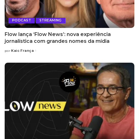
PODCAST
STREAMING
Flow lança ‘Flow News’: nova experiência
jornalística com grandes nomes da mídia
Kaic França
por
Posted
by