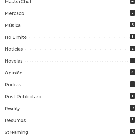
MasterChef
4
Mercado
7
Música
6
No Limite
3
Notícias
2
Novelas
11
Opinião
4
Podcast
5
Post Publicitário
1
Reality
9
Resumos
5
Streaming
6