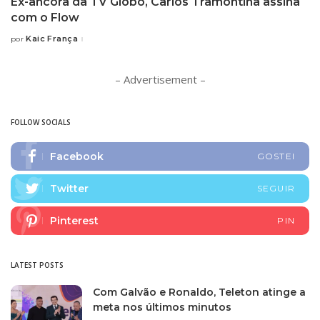
Ex-âncora da TV Globo, Carlos Tramontina assina
com o Flow
Kaic França
por
Posted
by
– Advertisement –
FOLLOW SOCIALS
Facebook
GOSTEI
Twitter
SEGUIR
Pinterest
PIN
LATEST POSTS
Com Galvão e Ronaldo, Teleton atinge a
meta nos últimos minutos