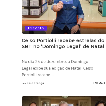
TELEVISÃO
Celso Portiolli recebe estrelas do
SBT no ‘Domingo Legal’ de Natal
No dia 25 de dezembro, o Domingo
Legal exibe sua edição de Natal. Celso
Portiolli recebe
...
Kaic França
LER MAIS
por
Posted
by