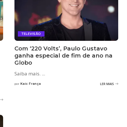
TELEVISÃO
Com ‘220 Volts’, Paulo Gustavo
ganha especial de fim de ano na
Globo
Saiba mais.
...
Kaic França
LER MAIS
por
Posted
by