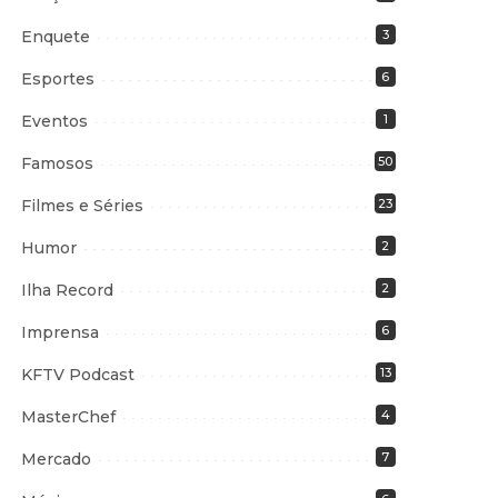
Enquete
3
Esportes
6
Eventos
1
Famosos
50
Filmes e Séries
23
Humor
2
Ilha Record
2
Imprensa
6
KFTV Podcast
13
MasterChef
4
Mercado
7