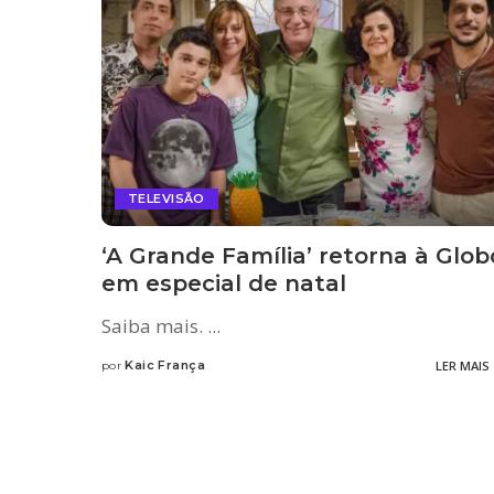
TELEVISÃO
‘A Grande Família’ retorna à Glob
em especial de natal
Saiba mais.
...
Kaic França
LER MAIS
por
Posted
by