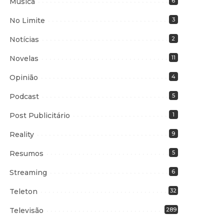
Música
6
No Limite
3
Notícias
2
Novelas
11
Opinião
4
Podcast
5
Post Publicitário
1
Reality
9
Resumos
5
Streaming
6
Teleton
32
Televisão
289