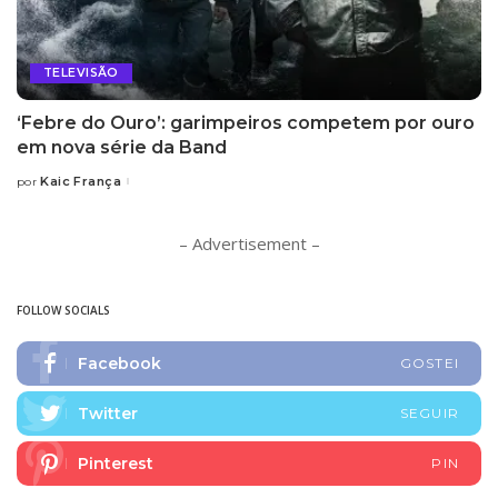
TELEVISÃO
‘Febre do Ouro’: garimpeiros competem por ouro
em nova série da Band
Kaic França
por
Posted
by
– Advertisement –
FOLLOW SOCIALS
Facebook
GOSTEI
Twitter
SEGUIR
Pinterest
PIN