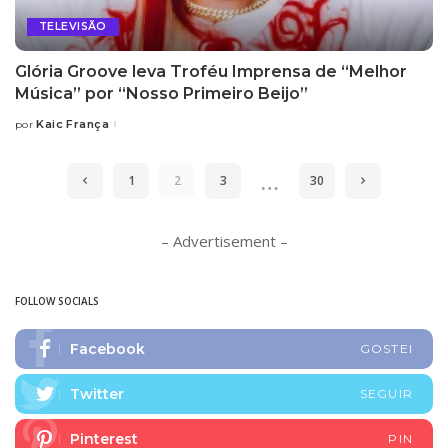
TELEVISÃO
Glória Groove leva Troféu Imprensa de “Melhor
Música” por “Nosso Primeiro Beijo”
Kaic França
por
Posted
by
…
1
2
3
30
– Advertisement –
FOLLOW SOCIALS
Facebook
GOSTEI
Twitter
SEGUIR
Pinterest
PIN