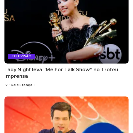
TELEVISÃO
Lady Night leva “Melhor Talk Show” no Troféu
Imprensa
Kaic França
por
Posted
by