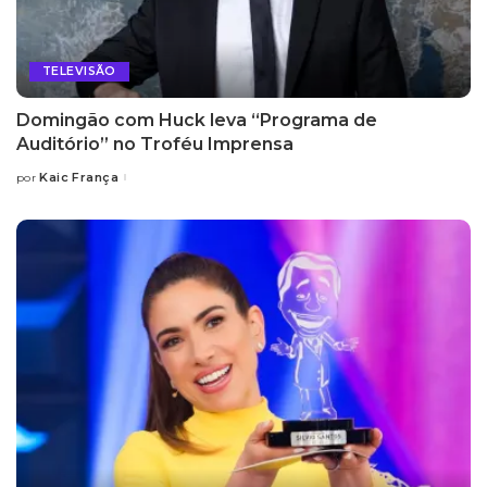
TELEVISÃO
Domingão com Huck leva “Programa de
Auditório” no Troféu Imprensa
Kaic França
por
Posted
by