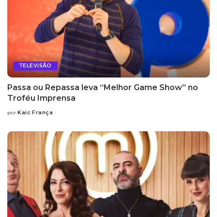
TELEVISÃO
Passa ou Repassa leva “Melhor Game Show” no
Troféu Imprensa
Kaic França
por
Posted
by