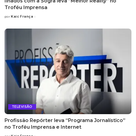
Ilhados com a Sogra leva “Melhor Reality” no
Troféu Imprensa
Kaic França
por
Posted
by
TELEVISÃO
Profissão Repórter leva “Programa Jornalístico”
no Troféu Imprensa e Internet