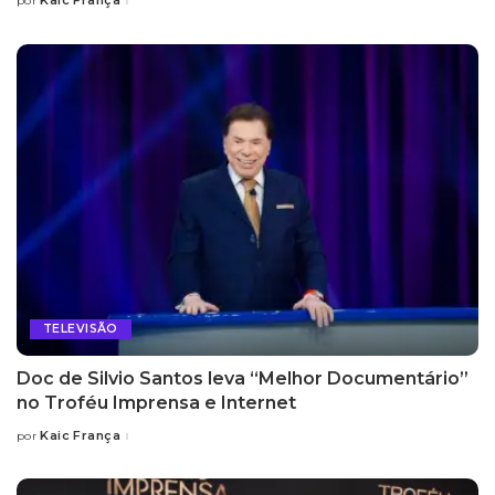
Kaic França
por
Posted
by
TELEVISÃO
Doc de Silvio Santos leva “Melhor Documentário”
no Troféu Imprensa e Internet
Kaic França
por
Posted
by