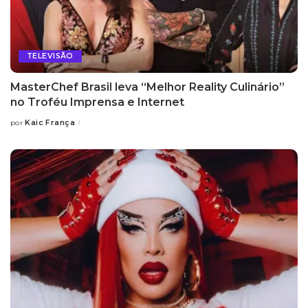
TELEVISÃO
MasterChef Brasil leva “Melhor Reality Culinário”
no Troféu Imprensa e Internet
Kaic França
por
Posted
by