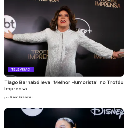
TELEVISÃO
Tiago Barnabé leva “Melhor Humorista” no Troféu
Imprensa
Kaic França
por
Posted
by