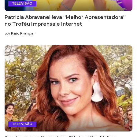
TELEVISÃO
Patricia Abravanel leva “Melhor Apresentadora”
no Troféu Imprensa e Internet
Kaic França
por
Posted
by
TELEVISÃO