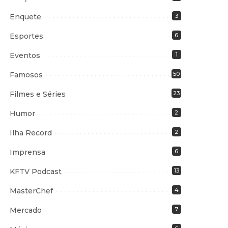
Enquete
3
Esportes
6
Eventos
1
Famosos
50
Filmes e Séries
23
Humor
2
Ilha Record
2
Imprensa
6
KFTV Podcast
13
MasterChef
4
Mercado
7