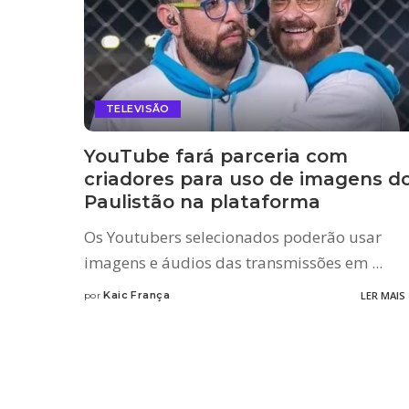
TELEVISÃO
YouTube fará parceria com
criadores para uso de imagens d
Paulistão na plataforma
Os Youtubers selecionados poderão usar
imagens e áudios das transmissões em
...
Kaic França
LER MAIS
por
Posted
by