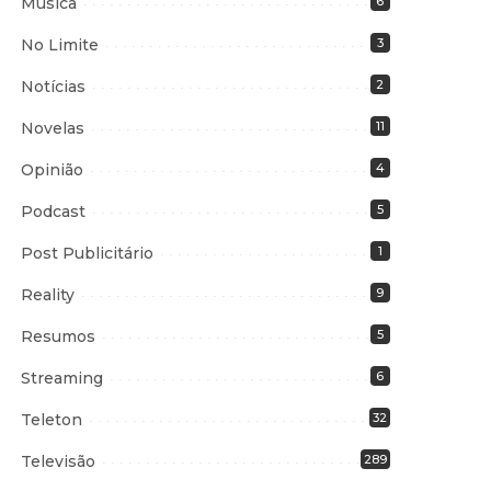
Música
6
No Limite
3
Notícias
2
Novelas
11
Opinião
4
Podcast
5
Post Publicitário
1
Reality
9
Resumos
5
Streaming
6
Teleton
32
Televisão
289