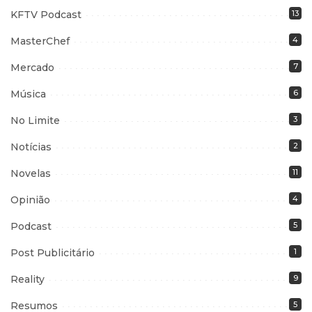
KFTV Podcast
13
MasterChef
4
Mercado
7
Música
6
No Limite
3
Notícias
2
Novelas
11
Opinião
4
Podcast
5
Post Publicitário
1
Reality
9
Resumos
5