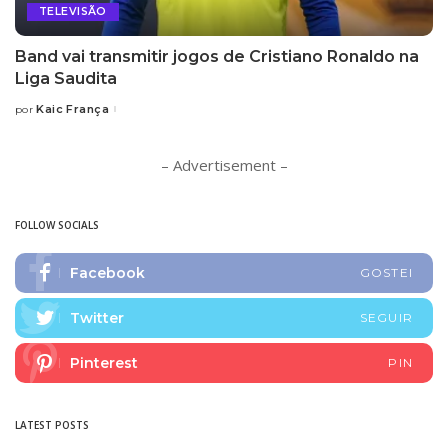
TELEVISÃO
Band vai transmitir jogos de Cristiano Ronaldo na
Liga Saudita
Kaic França
por
Posted
by
– Advertisement –
FOLLOW SOCIALS
Facebook
GOSTEI
Twitter
SEGUIR
Pinterest
PIN
LATEST POSTS