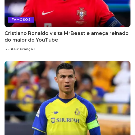
FAMOSOS
Cristiano Ronaldo visita MrBeast e ameça reinado
do maior do YouTube
Kaic França
por
Posted
by