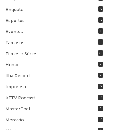
Enquete
3
Esportes
6
Eventos
1
Famosos
50
Filmes e Séries
23
Humor
2
Ilha Record
2
Imprensa
6
KFTV Podcast
13
MasterChef
4
Mercado
7