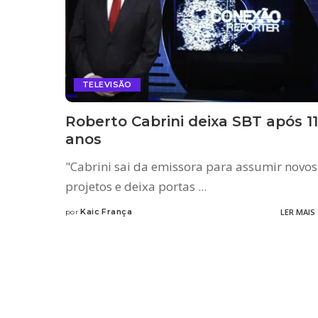
TELEVISÃO
Roberto Cabrini deixa SBT após 11
anos
"Cabrini sai da emissora para assumir novos
projetos e deixa portas
...
Kaic França
LER MAIS
por
Posted
by