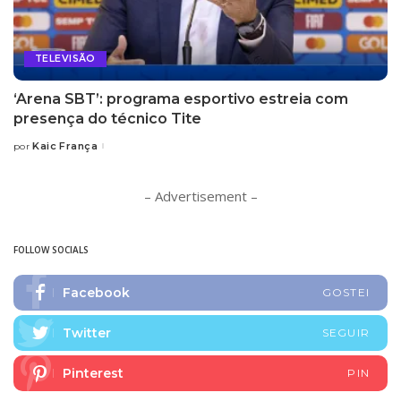
TELEVISÃO
‘Arena SBT’: programa esportivo estreia com
presença do técnico Tite
Kaic França
por
Posted
by
– Advertisement –
FOLLOW SOCIALS
Facebook
GOSTEI
Twitter
SEGUIR
Pinterest
PIN