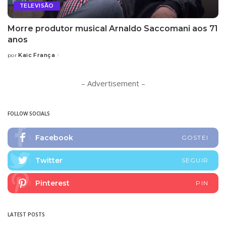
TELEVISÃO
Morre produtor musical Arnaldo Saccomani aos 71
anos
Kaic França
por
Posted
by
– Advertisement –
FOLLOW SOCIALS
Facebook
GOSTEI
Twitter
SEGUIR
Pinterest
PIN
LATEST POSTS