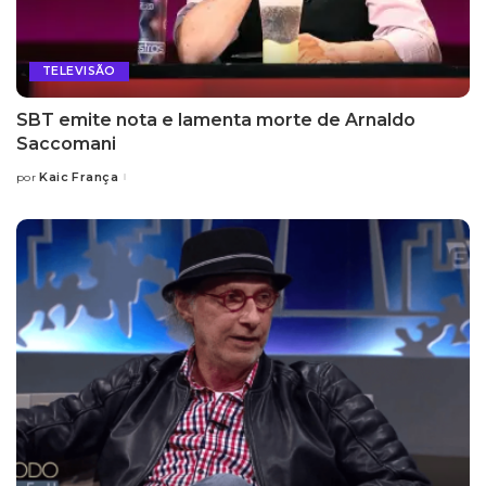
TELEVISÃO
SBT emite nota e lamenta morte de Arnaldo
Saccomani
Kaic França
por
Posted
by