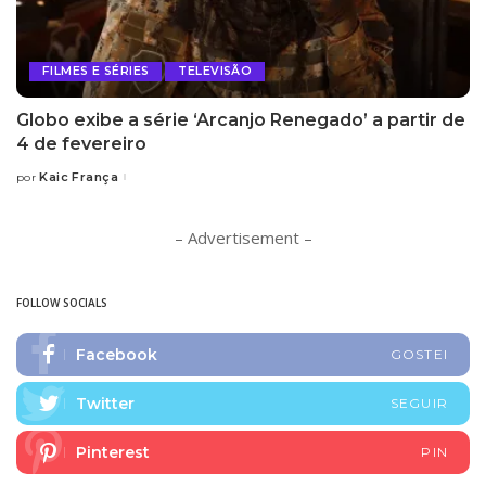
FILMES E SÉRIES
TELEVISÃO
Globo exibe a série ‘Arcanjo Renegado’ a partir de
4 de fevereiro
Kaic França
por
Posted
by
– Advertisement –
FOLLOW SOCIALS
Facebook
GOSTEI
Twitter
SEGUIR
Pinterest
PIN