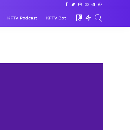
0
KFTV Podcast
KFTV Bot