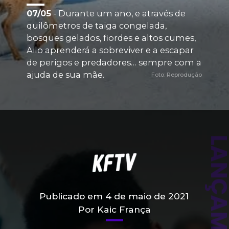
07/05
 - Durante um ano, e através de 
quilômetros de taiga congelada, 
bosques gelados, fiordes e altos cumes, 
Ailo aprenderá a sobreviver e a escapar 
de perigos e predadores… sempre com a 
ajuda de sua mãe.
Foto: Reprodução
LANÇAMENT
Publicado em 4 de maio de 2021
Por Kaic França