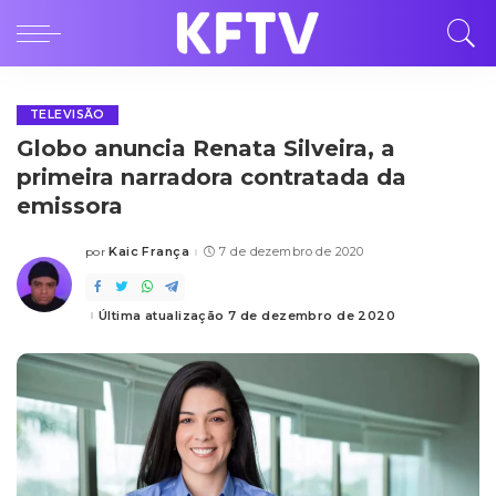
TELEVISÃO
Globo anuncia Renata Silveira, a
primeira narradora contratada da
emissora
Kaic França
7 de dezembro de 2020
por
Posted
by
Última atualização 7 de dezembro de 2020