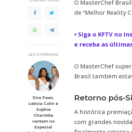
COMPARTILHAR
O MasterChef Brasil
de “Melhor Reality C
• Siga o KFTV no I
e receba as última
LER O PRÓXIMO
O MasterChef superou
Brasil também esta
Retorno pós-Si
Dira Paes,
Letícia Colin e
Sophie
A histórica premiaç
Charlotte
com grandes novidad
cantam no
Especial
finalmente retorn