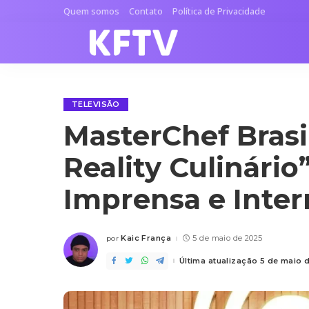
Quem somos
Contato
Política de Privacidade
TELEVISÃO
MasterChef Brasi
Reality Culinário
Imprensa e Inter
Kaic França
5 de maio de 2025
por
Posted
by
Última atualização 5 de maio 