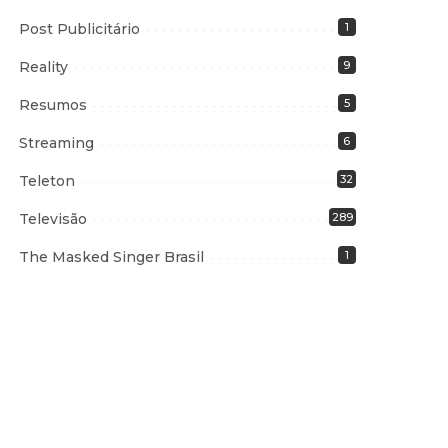
Post Publicitário
1
Reality
9
Resumos
5
Streaming
6
Teleton
32
Televisão
289
The Masked Singer Brasil
1