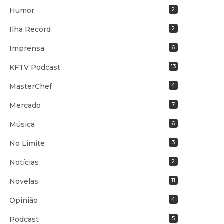
Humor
2
Ilha Record
2
Imprensa
6
KFTV Podcast
13
MasterChef
4
Mercado
7
Música
6
No Limite
3
Notícias
2
Novelas
11
Opinião
4
Podcast
5