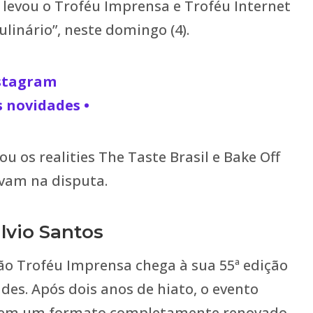
 levou o Troféu Imprensa e Troféu Internet
ulinário”, neste domingo (4).
nstagram
s novidades •
 os realities The Taste Brasil e Bake Off
vam na disputa.
lvio Santos
ão Troféu Imprensa chega à sua 55ª edição
es. Após dois anos de hiato, o evento
a em um formato completamente renovado.