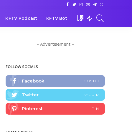
0
KFTV Podcast
KFTV Bot
– Advertisement –
FOLLOW SOCIALS
Facebook
GOSTEI
Twitter
SEGUIR
Pinterest
PIN