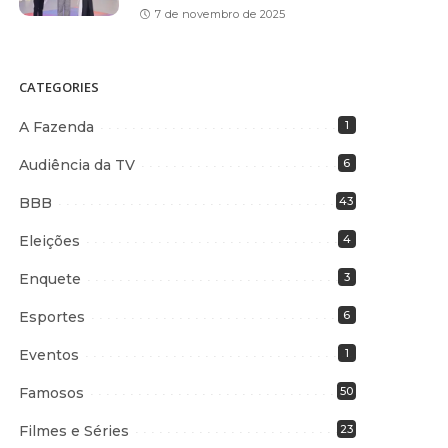
7 de novembro de 2025
CATEGORIES
A Fazenda
1
Audiência da TV
6
BBB
43
Eleições
4
Enquete
3
Esportes
6
Eventos
1
Famosos
50
Filmes e Séries
23