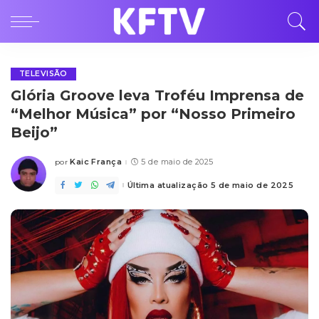
TELEVISÃO
Glória Groove leva Troféu Imprensa de
“Melhor Música” por “Nosso Primeiro
Beijo”
Kaic França
5 de maio de 2025
por
Posted
by
Última atualização 5 de maio de 2025