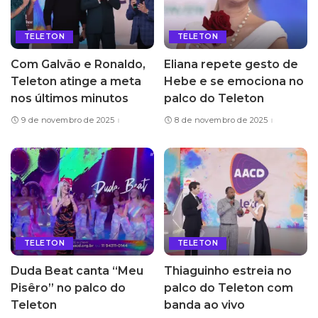
TELETON
TELETON
Com Galvão e Ronaldo,
Eliana repete gesto de
Teleton atinge a meta
Hebe e se emociona no
nos últimos minutos
palco do Teleton
9 de novembro de 2025
8 de novembro de 2025
TELETON
TELETON
Duda Beat canta “Meu
Thiaguinho estreia no
Pisêro” no palco do
palco do Teleton com
Teleton
banda ao vivo